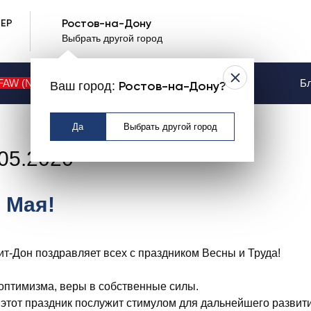
ЕР
Ростов-на-Дону
Выбрать другой город
FAW (NEW)
Контакты
Услуги
Бл
Ваш город:
Ростов-на-Дону?
Да
Выбрать другой город
05.2020
1 Мая!
ит-Дон поздравляет всех с праздником Весны и Труда!
оптимизма, веры в собственные силы.
 этот праздник послужит стимулом для дальнейшего развити