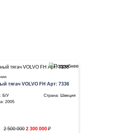
чии
ый тягач VOLVO FH Арт: 7336
:
Б/У
Страна:
Швеция
ка:
2005
2 500 000
2 300 000
₽