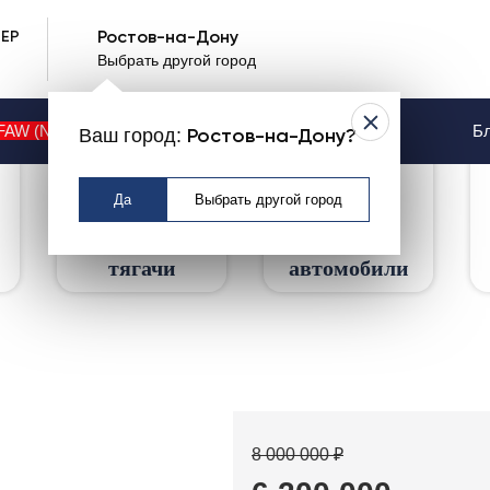
ЕР
Ростов-на-Дону
Выбрать другой город
DAF XF 450 Арт: 1254
FAW (NEW)
Контакты
Услуги
Бл
Ваш город:
Ростов-на-Дону?
Да
Выбрать другой город
Седельные
Грузовые
тягачи
автомобили
8 000 000 ₽