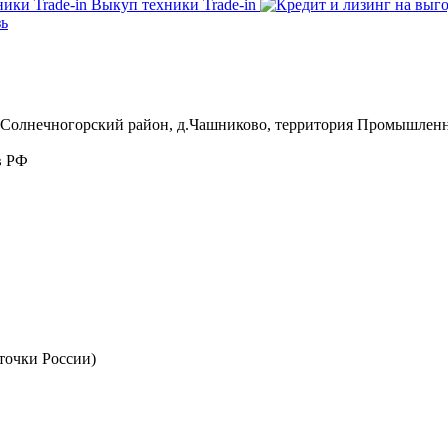
Выкуп техники Trade-in
зь
, Солнечногорский район, д.Чашниково, территория Промышленна
в РФ
точки России)