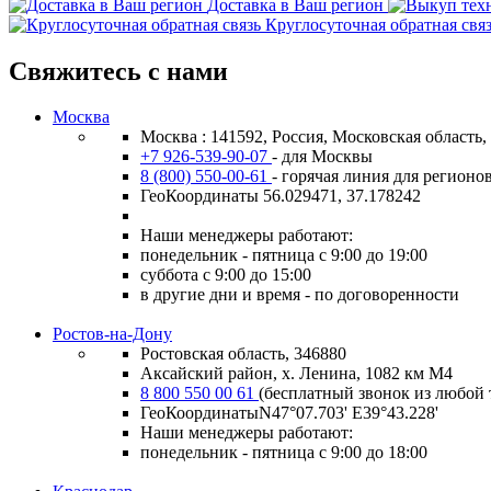
Доставка в Ваш регион
Круглосуточная обратная свя
Свяжитесь с нами
Москва
Москва : 141592, Россия, Московская область
+7 926-539-90-07
- для Москвы
8 (800) 550-00-61
- горячая линия для регионо
ГеоКоординаты 56.029471, 37.178242
Наши менеджеры работают:
понедельник - пятница с 9:00 до 19:00
суббота с 9:00 до 15:00
в другие дни и время - по договоренности
Ростов-на-Дону
Ростовская область, 346880
Аксайский район, х. Ленина, 1082 км М4
8 800 550 00 61
(бесплатный звонок из любой 
ГеоКоординатыN47°07.703' E39°43.228'
Наши менеджеры работают:
понедельник - пятница с 9:00 до 18:00