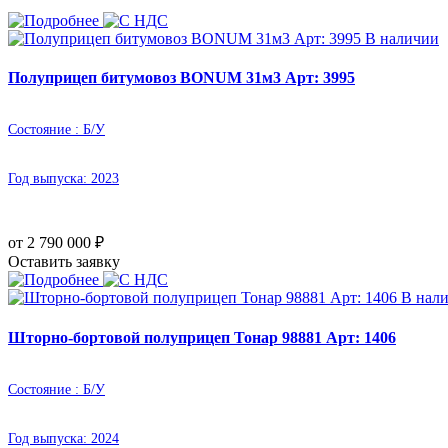
В наличии
Полуприцеп битумовоз BONUM 31м3 Арт: 3995
Состояние :
Б/У
Год выпуска:
2023
от 2 790 000
₽
Оставить заявку
В нал
Шторно-бортовой полуприцеп Тонар 98881 Арт: 1406
Состояние :
Б/У
Год выпуска:
2024