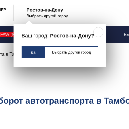
ЛЕР
Ростов-на-Дону
Выбрать другой город
рузооборот автотрансп
сти в январе-августе
FAW (NEW)
Контакты
Услуги
Бл
Ваш город:
Ростов-на-Дону?
Да
Выбрать другой город
борот автотранспорта в Тамбо